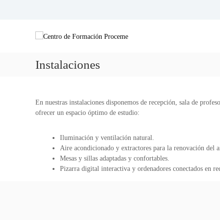
S
a
C
l
C
t
e
L
a
A
n
r
S
t
Instalaciones
a
E
r
l
S
o
c
D
d
o
E
En nuestras instalaciones disponemos de recepción, sala de profes
e
n
R
ofrecer un espacio óptimo de estudio:
t
F
E
e
F
o
Iluminación y ventilación natural.
n
U
r
Aire acondicionado y extractores para la renovación del a
i
E
m
Mesas y sillas adaptadas y confortables.
d
R
a
Pizarra digital interactiva y ordenadores conectados en re
o
Z
c
O
i
Y
ó
E
S
n