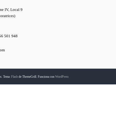
me IV, Local 9
oratrices)
56 501 948
com
os. Tema:
Flash
de ThemeGrill. Funciona con
WordPress