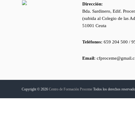
T
P
Dirección:
U
r
Bda. Sardinero, Edif. Proce
D
o
(subida al Colegio de las Ad
I
c
51001 Ceuta
O
e
G
m
U
Teléfonos:
659 204 500 / 9
I
e
A
Email:
cfproceme@gmail.
D
O
:
P
R
Copyright © 2026
Centro de Formación Proceme
Todos los derechos reservad
I
M
A
R
I
A
,
E