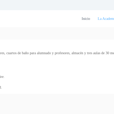
Inicio
La Academ
ores, cuartos de baño para alumnado y profesores, almacén y tres aulas de 30 m
ire.
d.