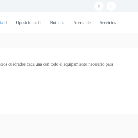
F
E
a
m
ia
Oposiciones
Noticias
Acerca de
Servicios
c
a
e
i
b
l
o
o
etros cuadrados cada una con todo el equipamiento necesario para
k