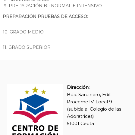
C
PREPARACIÓN B1: NORMAL E INTENSIVO
H
I
PREPARACIÓN PRUEBAS DE ACCESO:
L
L
10. GRADO MEDIO.
E
R
A
11. GRADO SUPERIOR.
T
O
Dirección:
Bda. Sardinero, Edif.
Proceme IV, Local 9
(subida al Colegio de las
Adoratrices)
51001 Ceuta