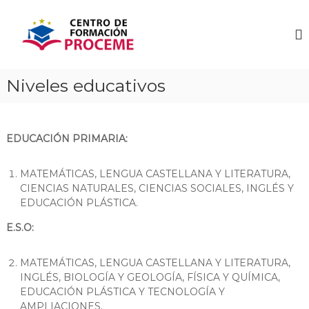
S
a
C
C
L
l
e
A
t
n
S
a
t
E
r
Niveles educativos
S
r
a
D
o
l
E
d
R
c
E
o
e
EDUCACIÓN PRIMARIA:
F
n
F
U
t
o
E
MATEMÁTICAS, LENGUA CASTELLANA Y LITERATURA,
e
R
r
CIENCIAS NATURALES, CIENCIAS SOCIALES, INGLÉS Y
n
Z
EDUCACIÓN PLÁSTICA.
m
O
i
a
Y
d
E.S.O:
E
c
o
S
i
T
MATEMÁTICAS, LENGUA CASTELLANA Y LITERATURA,
ó
U
INGLÉS, BIOLOGÍA Y GEOLOGÍA, FÍSICA Y QUÍMICA,
D
n
EDUCACIÓN PLÁSTICA Y TECNOLOGÍA Y
I
P
AMPLIACIONES.
O