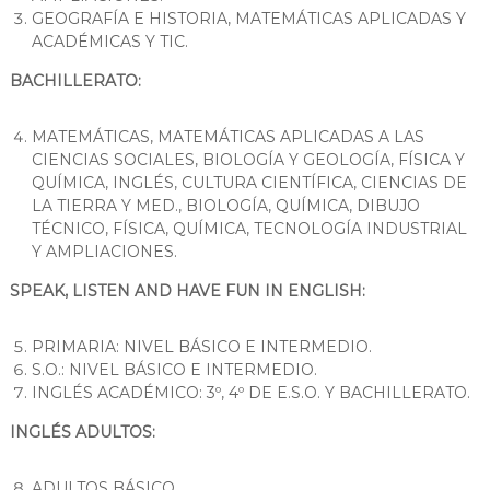
r
G
GEOGRAFÍA E HISTORIA, MATEMÁTICAS APLICADAS Y
U
ACADÉMICAS Y TIC.
o
I
c
A
BACHILLERATO:
e
D
O
m
:
MATEMÁTICAS, MATEMÁTICAS APLICADAS A LAS
e
P
CIENCIAS SOCIALES, BIOLOGÍA Y GEOLOGÍA, FÍSICA Y
R
QUÍMICA, INGLÉS, CULTURA CIENTÍFICA, CIENCIAS DE
I
LA TIERRA Y MED., BIOLOGÍA, QUÍMICA, DIBUJO
M
TÉCNICO, FÍSICA, QUÍMICA, TECNOLOGÍA INDUSTRIAL
A
Y AMPLIACIONES.
R
I
SPEAK, LISTEN AND HAVE FUN IN ENGLISH:
A
,
E
PRIMARIA: NIVEL BÁSICO E INTERMEDIO.
.
S.O.: NIVEL BÁSICO E INTERMEDIO.
S
.
INGLÉS ACADÉMICO: 3º, 4º DE E.S.O. Y BACHILLERATO.
O
.
INGLÉS ADULTOS:
Y
B
ADULTOS BÁSICO.
A